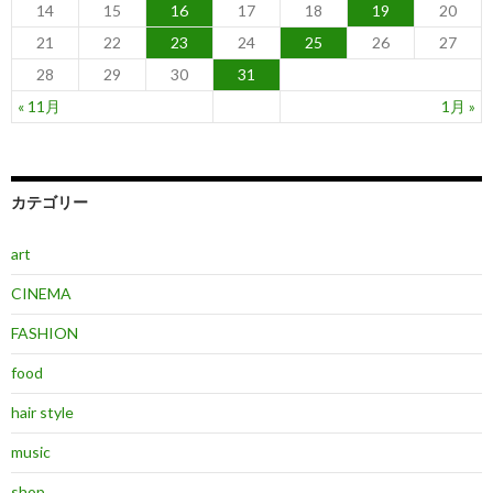
14
15
16
17
18
19
20
21
22
23
24
25
26
27
28
29
30
31
« 11月
1月 »
カテゴリー
art
CINEMA
FASHION
food
hair style
music
shop