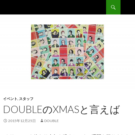
検
Double
索
コ
ン
テ
ン
ツ
へ
移
動
イベント
,
スタッフ
DOUBLEのXMASと言えば
2015年12月25日
DOUBLE