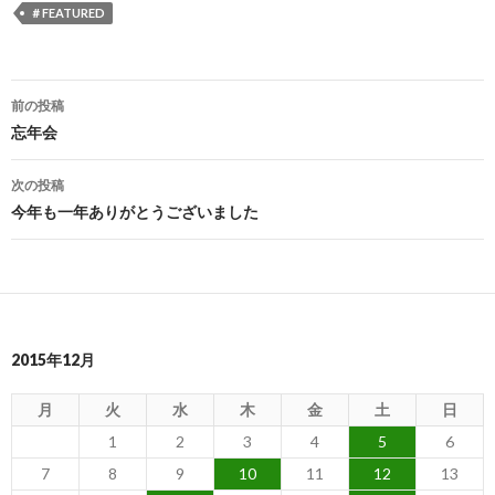
＃FEATURED
前の投稿
投
忘年会
稿
次の投稿
ナ
今年も一年ありがとうございました
ビ
ゲ
ー
2015年12月
シ
ョ
月
火
水
木
金
土
日
ン
1
2
3
4
5
6
7
8
9
10
11
12
13