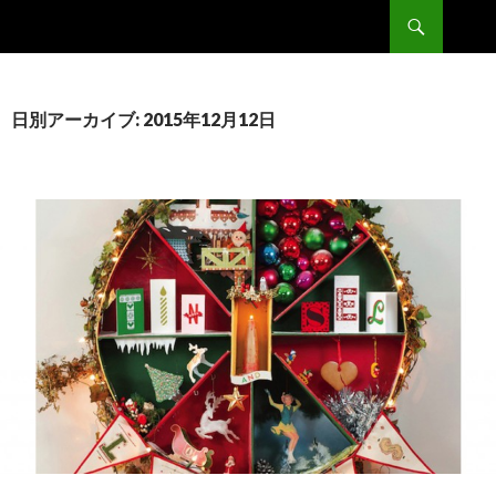
検
Double
索
コ
ン
テ
ン
日別アーカイブ: 2015年12月12日
ツ
へ
移
動