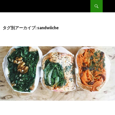
検
Double
索
コ
ン
テ
ン
タグ別アーカイブ: sandwiiche
ツ
へ
移
動