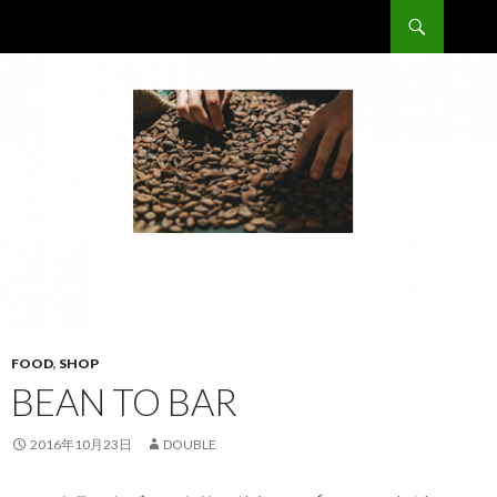
検
Double
索
コ
ン
テ
ン
ツ
へ
移
動
FOOD
,
SHOP
BEAN TO BAR
2016年10月23日
DOUBLE