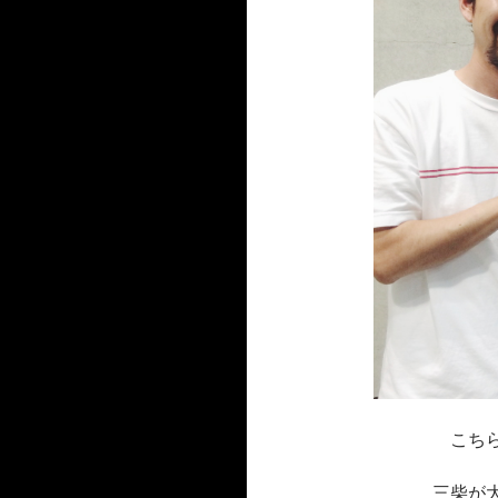
こち
三柴が