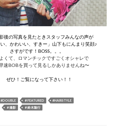
影後の写真を見たときスタッフみんなの声が
い、かわいい、すきー」山下もにんまり笑顔♪
さすがです！BOSS
。。。
よくて、ロマンチックですごくオシャレで
早速BOBを買って見るしかありませんね〜
ぜひ！ご覧になって下さい！！
#DOUBLE
＃FEATURED
#HAIRSTYLE
＃撮影
＃鈴木隆行