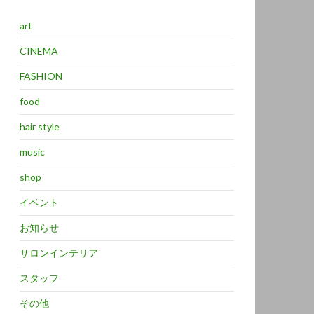
art
CINEMA
FASHION
food
hair style
music
shop
イベント
お知らせ
サロンインテリア
スタッフ
その他