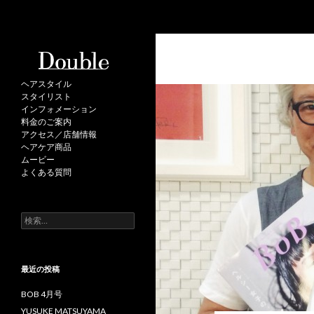
検
Double
索
ヘアスタイル
スタイリスト
インフォメーション
料金のご案内
アクセス／店舗情報
ヘアケア商品
ムービー
よくある質問
検
索
:
最近の投稿
BOB 4月号
YUSUKE MATSUYAMA