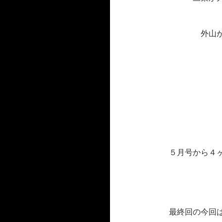
外山
５月号から４
最終回の今回