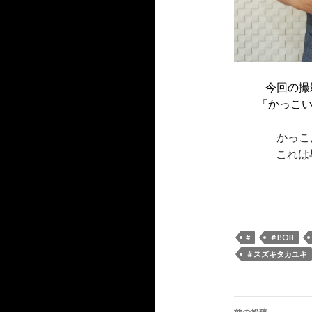
今回の撮
「かっこい
かっこ
これは
#
＃BOB
＃スズキタカユキ