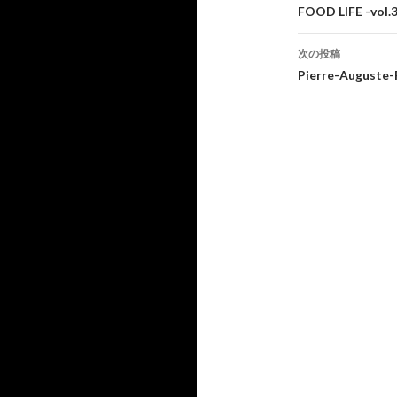
投
FOOD LIFE -vol.3
稿
次の投稿
ナ
Pierre-Auguste-
ビ
ゲ
ー
シ
ョ
ン