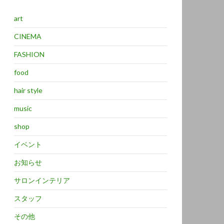
art
CINEMA
FASHION
food
hair style
music
shop
イベント
お知らせ
サロンインテリア
スタッフ
その他