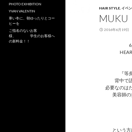
PHOTO EXHIBITION
HAIR STYLE
,
イベン
YVAN VALENTIN
MUKU
寒い冬に、朝ゆったりとコー
ヒーを
2016年6月19日
ご指名のないお客
様、 学生のお客様へ
の新料金！！
HE
『等
背中で
必要なのは
美容師の
という方