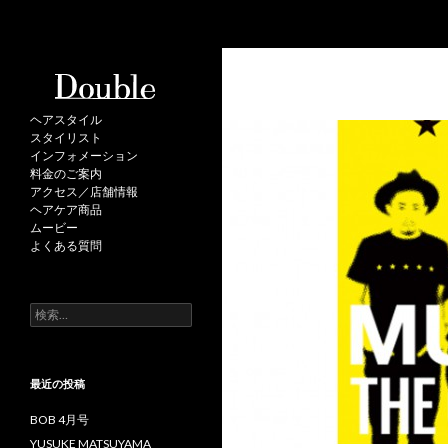
検
Double
索
ヘアスタイル
スタイリスト
インフォメーション
料金のご案内
アクセス／店舗情報
ヘアケア商品
ムービー
よくある質問
検
索
:
最近の投稿
BOB 4月号
YUSUKE MATSUYAMA