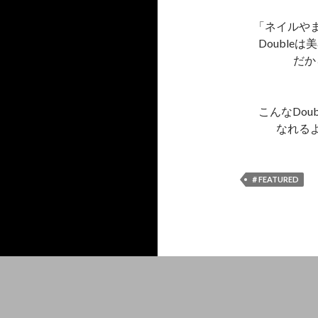
「ネイルや
Doubl
だか
こんなDo
なれる
＃FEATURED
Proudly powered by WordPress