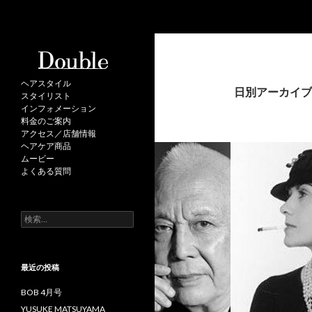
検
Double
索
ヘアスタイル
日別アーカイブ: 
スタイリスト
インフォメーション
料金のご案内
アクセス／店舗情報
ヘアケア商品
ムービー
よくある質問
検
索
:
最近の投稿
BOB 4月号
YUSUKE MATSUYAMA