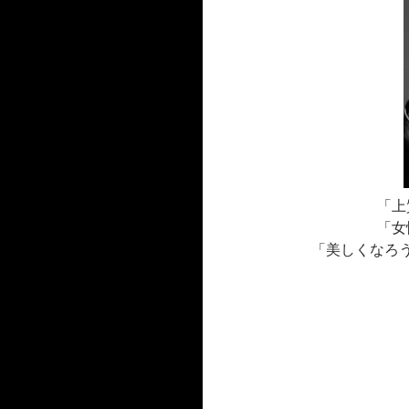
「上
「女
「美しくなろ