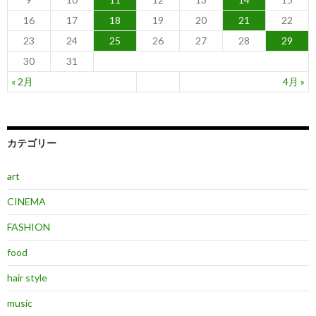
16
17
18
19
20
21
22
23
24
25
26
27
28
29
30
31
« 2月
4月 »
カテゴリー
art
CINEMA
FASHION
food
hair style
music