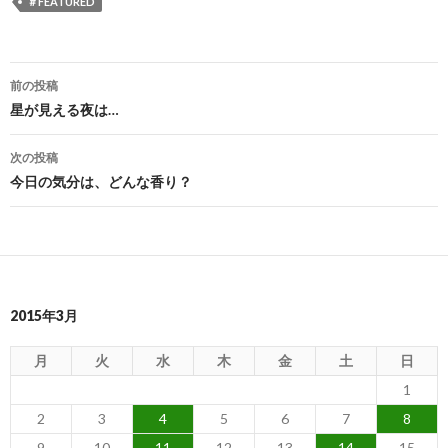
＃FEATURED
前の投稿
投
星が見える夜は…
稿
次の投稿
ナ
今日の気分は、どんな香り？
ビ
ゲ
ー
2015年3月
シ
ョ
月
火
水
木
金
土
日
ン
1
2
3
4
5
6
7
8
9
10
11
12
13
14
15