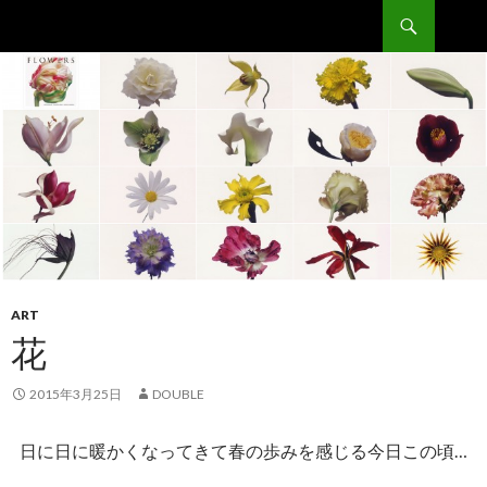
検
Double
索
コ
ン
テ
ン
ツ
へ
移
動
ART
花
2015年3月25日
DOUBLE
日に日に暖かくなってきて春の歩みを感じる今日この頃…