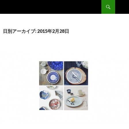
検
Double
索
コ
ン
テ
ン
日別アーカイブ: 2015年2月28日
ツ
へ
移
動