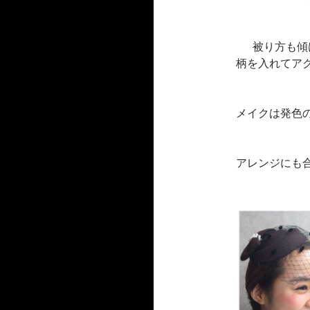
被り方も傾
柄を入れてア
メイクは発色
アレンジにも