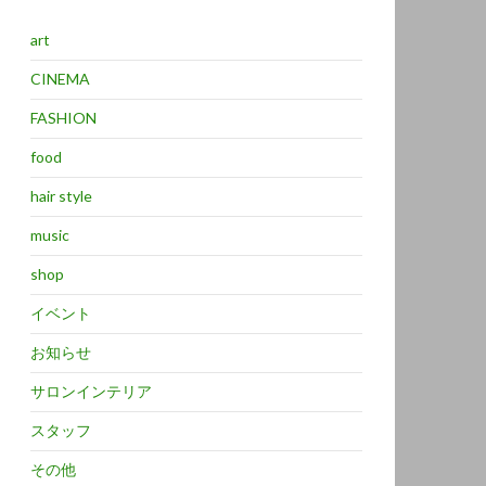
art
CINEMA
FASHION
food
hair style
music
shop
イベント
お知らせ
サロンインテリア
スタッフ
その他