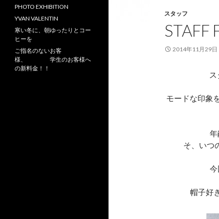
PHOTO EXHIBITION
スタッフ
YVAN VALENTIN
STAFF 
寒い冬に、朝ゆったりとコー
ヒーを
2014年11月29日
ご指名のないお客
様、 学生のお客様へ
の新料金！！
ス
モードな印象を
年
そ、いつ
今
帽子好