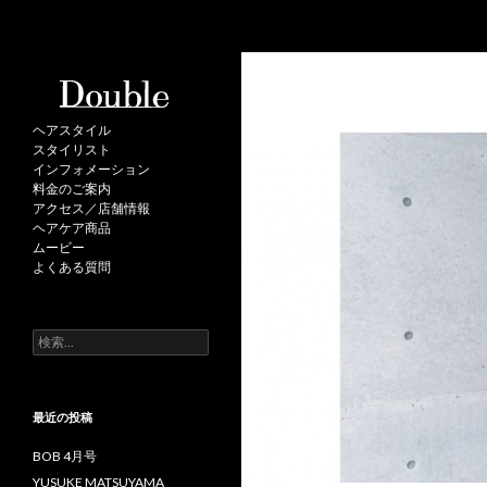
検
Double
索
ヘアスタイル
スタイリスト
インフォメーション
料金のご案内
アクセス／店舗情報
ヘアケア商品
ムービー
よくある質問
検
索
:
最近の投稿
BOB 4月号
YUSUKE MATSUYAMA