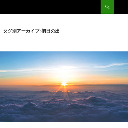
検
Double
索
コ
ン
テ
ン
タグ別アーカイブ: 初日の出
ツ
へ
移
動