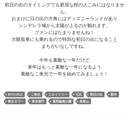
初日の出のタイミングでも窮屈な程の人ごみにはなりませ
ん。
おまけに日の出の方角にはディズニーランドがあり
シンデレラ城から太陽が上るのが観れます。
ファンにはたまりませんね！
大観覧車にも乗れるので特別な初日の出になること
まちがいなしですね。
今年も素敵な一年だけど
来年はもっと素敵な一年になるよう
素敵なご来光で一年を始めてみましょう！
#DOUBLE
ご来光
スカイツリー
元旦
初日の出
新年
東京タワー
東京都庁
葛西臨海公園
高尾山