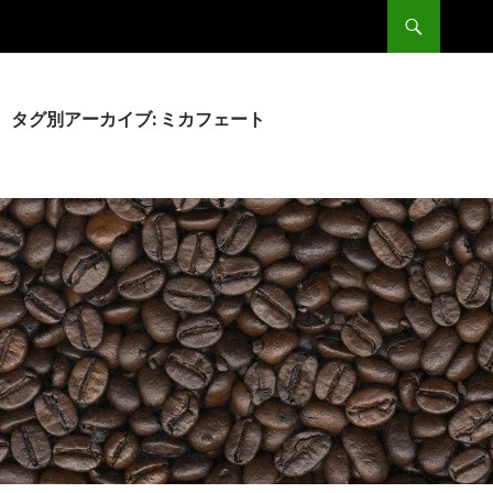
検
Double
索
コ
ン
テ
ン
タグ別アーカイブ: ミカフェート
ツ
へ
移
動