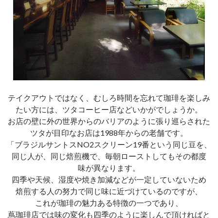
テイクアウトではなく、むしろ時間を忘れて珈琲を楽しみ
たい方には、ツタコーヒー店などいかがでしょうか。
お店の壁に外の世界からのバリアのように張り巡らされた
ツタが目印なお店は1988年からの老舗です。
「ブラジルサントスNO2スクリーン19番という同じ豆を、
同じ人が、同じ焙煎機で、毎朝ローストしてもその都度
味が異なります。
四季や天候、湿度や焼き加減などが一定していないため
焙煎する人の努力で同じ味に近づけているのですが、
これが珈琲の魅力ある特徴の一つであり、
蔦珈琲店では味の変化も四季のように楽しんで頂ければと