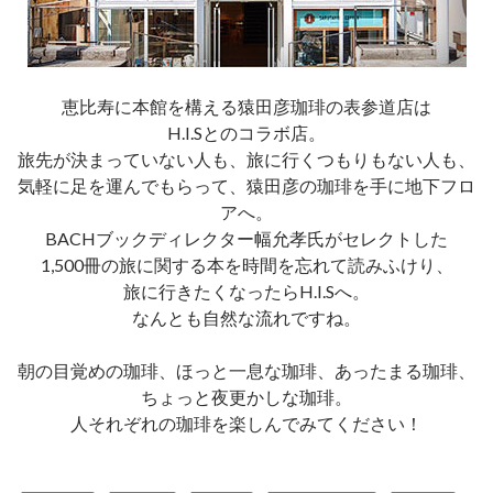
恵比寿に本館を構える猿田彦珈琲の表参道店は
H.I.Sとのコラボ店。
旅先が決まっていない人も、旅に行くつもりもない人も、
気軽に足を運んでもらって、猿田彦の珈琲を手に地下フロ
アへ。
BACHブックディレクター幅允孝氏がセレクトした
1,500冊の旅に関する本を時間を忘れて読みふけり、
旅に行きたくなったらH.I.Sへ。
なんとも自然な流れですね。
朝の目覚めの珈琲、ほっと一息な珈琲、あったまる珈琲、
ちょっと夜更かしな珈琲。
人それぞれの珈琲を楽しんでみてください！