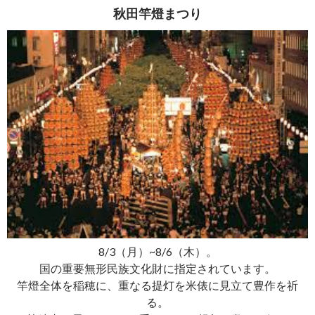
秋田竿燈まつり
8/3（月）~8/6（木）。
国の重要無形民族文化財に指定されています。
竿燈全体を稲穂に、重なる提灯を米俵に見立て豊作を祈
る。