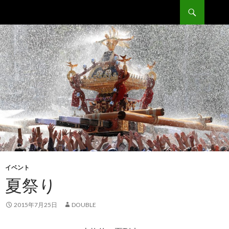
検
Double
索
コ
ン
テ
ン
ツ
へ
移
動
イベント
夏祭り
2015年7月25日
DOUBLE