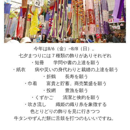
今年は8/6（金）~8/8（日）。
七夕まつりには７種類の飾りがありそれぞれ
・短冊 学問や書の上達を願う
・紙衣 病や災いの身代わりと裁縫の上達を願う
・折鶴 長寿を願う
・巾着 富貴と貯蓄、商売繁盛を願う
・投網 豊漁を願う
・くずかご 清潔と倹約を願う
・吹き流し 織姫の織り糸を象徴する
色とりどりの飾りを見に行きつつ
牛タンやずんだ餅に舌鼓を打つのもいいですね。