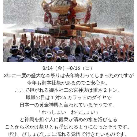
8/14（金）~8/16（日）
3年に一度の盛大な本祭りは去年終わってしまったのですが
今年も御本社祭があるのでご安心を。
ここで担がれる御本社二の宮神輿は重さ２トン、
鳳凰の目は１対2.5 カラットのダイヤで
日本一の黄金神輿と言われているそうです。
「わっしょい わっしょい」
と神輿を担ぐ人に観衆が清めの水を浴びせる
ことから水かけ祭りとも呼ばれるようになったそうです。
ぜひ、びしょびしょに濡れる覚悟で行きたいものです。