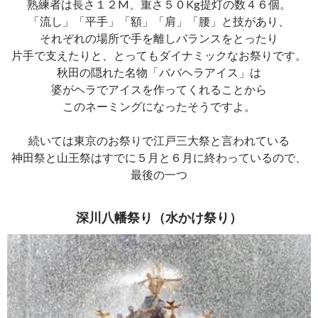
熟練者は長さ１２M、重さ５０Kg提灯の数４６個。
「流し」「平手」「額」「肩」「腰」と技があり、
それぞれの場所で手を離しバランスをとったり
片手で支えたりと、とってもダイナミックなお祭りです。
秋田の隠れた名物「ババヘラアイス」は
婆がヘラでアイスを作ってくれることから
このネーミングになったそうですよ。
続いては東京のお祭りで江戸三大祭と言われている
神田祭と山王祭はすでに５月と６月に終わっているので、
最後の一つ
深川八幡祭り（水かけ祭り）